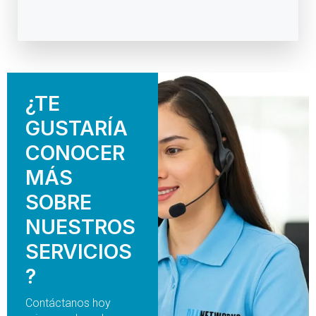
¿TE
GUSTARÍA
CONOCER
MÁS
SOBRE
NUESTROS
SERVICIOS
?
Contáctanos hoy